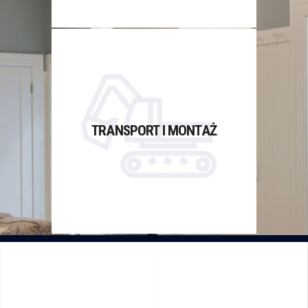
TRANSPORT I MONTAŻ
Transport do klienta. Montaż
mebli, oświetlenia i urządzeń
TRANSPORT I MONTAŻ
AGD. Regulacja mebli po
upływie 2 miesięcy od montażu.