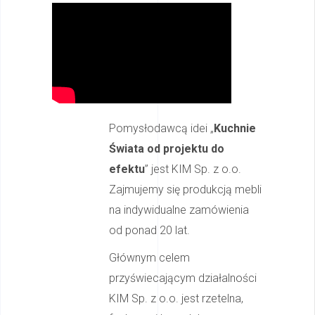
Pomysłodawcą idei „
Kuchnie
Świata od projektu do
efektu
” jest KIM Sp. z o.o.
Zajmujemy się produkcją mebli
na indywidualne zamówienia
od ponad 20 lat.
Głównym celem
przyświecającym działalności
KIM Sp. z o.o. jest rzetelna,