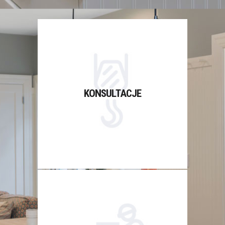
KONSULTACJE
Konsultacje i przygotowanie
KONSULTACJE
projektu, oferujemy trzy pakiety
usług projektowych.
WYPOSAŻENIE
Wyposażenie kuchni w