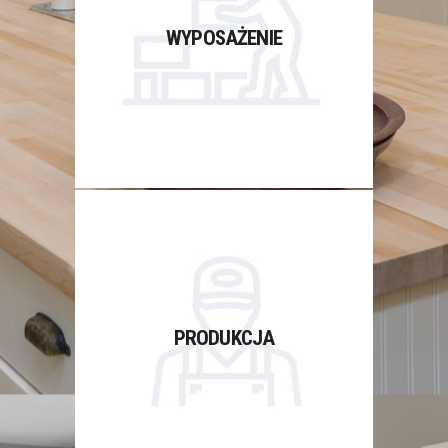
najwyższej jakości meble, płytki,
blaty, sprzęt AGD, zlewy, krany,
WYPOSAŻENIE
oświetlenie, akcesoria i okucia
meblowe – wszystko w jednym
miejscu.
PRODUKCJA
Produkcja mebli zgodnie z
PRODUKCJA
projektem – własne zaplecze
produkcyjne.