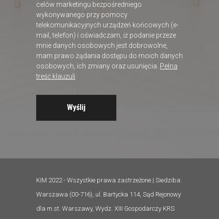
celów marketingu bezpośredniego
wykonywanego przy pomocy
telekomunikacyjnych urządzeń końcowych (e-
mail, telefon) i oświadczam, iż podanie przeze
mnie danych osobowych jest dobrowolne,
mam prawo żądania dostępu do moich danych
osobowych, ich zmiany oraz usunięcia.
Pełna
treść klauzuli
KIM 2022 - Wszystkie prawa zastrzeżone | Siedziba:
Warszawa (00-716), ul. Bartycka 114, Sąd Rejonowy
dla m.st. Warszawy, Wydz. XIII Gospodarczy KRS