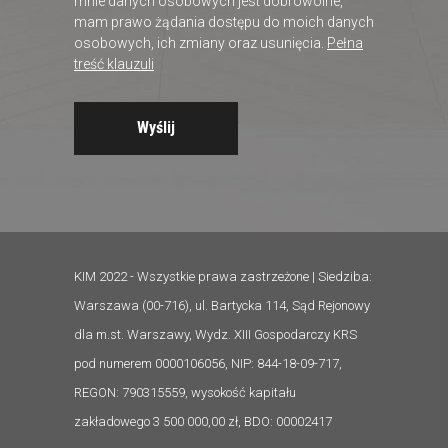
mnie danych osobowych jest dobrowolne,
mam prawo żądania dostępu do moich danych
osobowych, ich zmiany oraz usunięcia.
Pełna
treść klauzuli
KIM 2022 - Wszystkie prawa zastrzeżone | Siedziba:
Warszawa (00-716), ul. Bartycka 114, Sąd Rejonowy
dla m.st. Warszawy, Wydz. XIII Gospodarczy KRS
pod numerem 0000106056, NIP: 844-18-09-717,
REGON: 790315559, wysokość kapitału
zakładowego 3 500 000,00 zł, BDO: 00002417