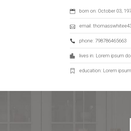
born on: October 03, 19
email:
thomasswhitee4
phone: 798786465663
lives in: Lorem ipsum do
education: Lorem ipsum 