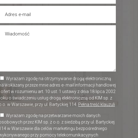
Wyrażam zgodę na otrzymywanie drogą elektroniczną
na wskazany przeze mnie adres e- mail informacji handlowej
i ofert w rozumieniu art. 10 ust. 1 ustawy z dnia 18 lipca 2002
roku o świadczeniu usług drogą elektroniczną od KIM sp. z
o.o. w Warszawie, przy ul. Bartyckiej 114.
Pełna treść klauzuli
Wyrażam zgodę na przetwarzanie moich danych
osobowych przez KIM sp. z o.o. z siedzibą przy ul. Bartyckiej
114 w Warszawie dla celów marketingu bezpośredniego
wykonywanego przy pomocy telekomunikacyjnych