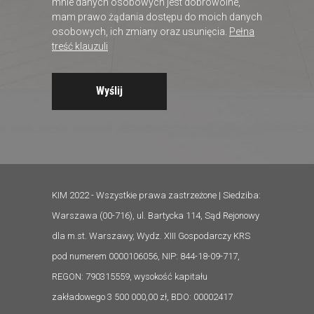
mnie danych osobowych jest dobrowolne,
mam prawo żądania dostępu do moich danych
osobowych, ich zmiany oraz usunięcia.
Pełna
treść klauzuli
KIM 2022 - Wszystkie prawa zastrzeżone | Siedziba:
Warszawa (00-716), ul. Bartycka 114, Sąd Rejonowy
dla m.st. Warszawy, Wydz. XIII Gospodarczy KRS
pod numerem 0000106056, NIP: 844-18-09-717,
REGON: 790315559, wysokość kapitału
zakładowego 3 500 000,00 zł, BDO: 00002417