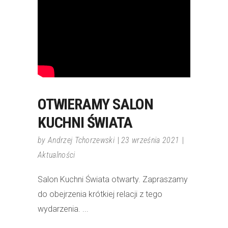
OTWIERAMY SALON
KUCHNI ŚWIATA
by
Andrzej Tchorzewski
23 września 2021
Aktualności
Salon Kuchni Świata otwarty. Zapraszamy
do obejrzenia krótkiej relacji z tego
wydarzenia.